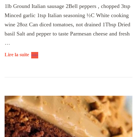
1lb Ground Italian sausage 2Bell peppers , chopped 3tsp
Minced garlic 1tsp Italian seasoning ½C White cooking
wine 28oz Can diced tomatoes, not drained 1Tbsp Dried
basil Salt and pepper to taste Parmesan cheese and fresh
…
Lire la suite