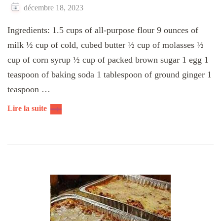
décembre 18, 2023
Ingredients: 1.5 cups of all-purpose flour 9 ounces of
milk ½ cup of cold, cubed butter ½ cup of molasses ½
cup of corn syrup ½ cup of packed brown sugar 1 egg 1
teaspoon of baking soda 1 tablespoon of ground ginger 1
teaspoon …
Lire la suite