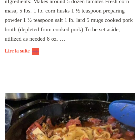
nIgredients: Makes around 5 dozen tamales Fresh corn
masa, 5 lbs. 1 lb. corn husks 1 ½ teaspoon preparing
powder 1 ½ teaspoon salt 1 lb. lard 5 mugs cooked pork
broth (depleted from cooked pork) To be set aside,
utilized as needed 8 oz. …
Lire la suite