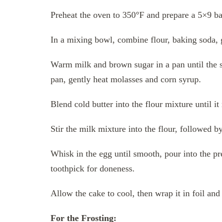
Preheat the oven to 350°F and prepare a 5×9 b
In a mixing bowl, combine flour, baking soda,
Warm milk and brown sugar in a pan until the s
pan, gently heat molasses and corn syrup.
Blend cold butter into the flour mixture until i
Stir the milk mixture into the flour, followed b
Whisk in the egg until smooth, pour into the pr
toothpick for doneness.
Allow the cake to cool, then wrap it in foil and 
For the Frosting: