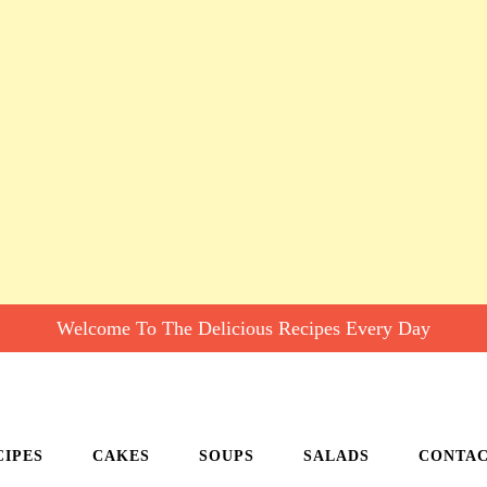
Welcome To The Delicious Recipes Every Day
CIPES
CAKES
SOUPS
SALADS
CONTA