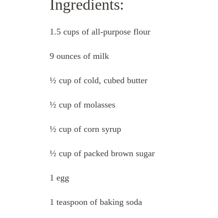
Ingredients:
1.5 cups of all-purpose flour
9 ounces of milk
½ cup of cold, cubed butter
½ cup of molasses
½ cup of corn syrup
½ cup of packed brown sugar
1 egg
1 teaspoon of baking soda