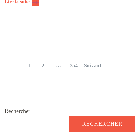
Lire la suite
Pagination
des
PAGE
PAGE
PAGE
1
2
…
254
Suivant
publications
Rechercher
RECHERCHER