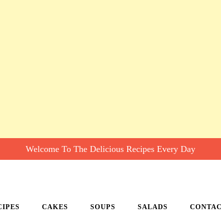
Welcome To The Delicious Recipes Every Day
CIPES
CAKES
SOUPS
SALADS
CONTA