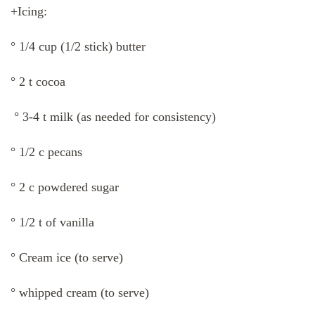
+Icing:
° 1/4 cup (1/2 stick) butter
° 2 t cocoa
° 3-4 t milk (as needed for consistency)
° 1/2 c pecans
° 2 c powdered sugar
° 1/2 t of vanilla
° Cream ice (to serve)
° whipped cream (to serve)