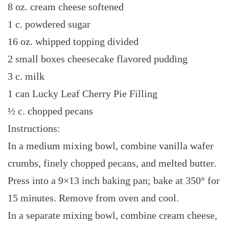
8 oz. cream cheese softened
1 c. powdered sugar
16 oz. whipped topping divided
2 small boxes cheesecake flavored pudding
3 c. milk
1 can Lucky Leaf Cherry Pie Filling
½ c. chopped pecans
Instructions:
In a medium mixing bowl, combine vanilla wafer
crumbs, finely chopped pecans, and melted butter.
Press into a 9×13 inch baking pan; bake at 350° for
15 minutes. Remove from oven and cool.
In a separate mixing bowl, combine cream cheese,