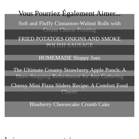
Vous Pourriez Également Aimer...
Soft and Fluffy Cinnamon-Walnut Rolls with
Cream Cheese Frosting
FRIED POTATOES ONIONS AND SMOKE
POLISH SAUSAGE
HOMEMADE Sloppy Joes
The Ultimate Creamy Strawberry Apple Punch: A
Show-Stopping Refreshment for Any Gathering
Cheesy Mini Pizza Sliders Recipe: A Comfort Food
Classic
Blueberry Cheesecake Crumb Cake