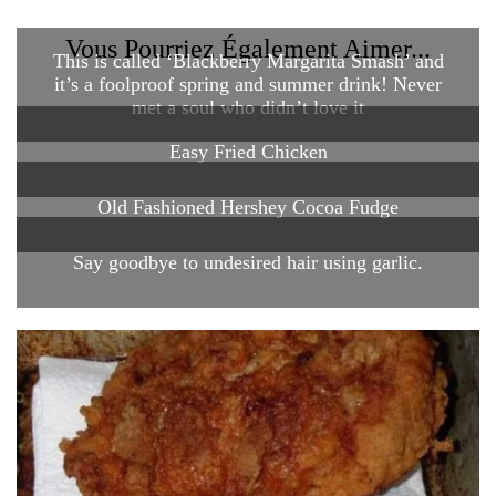
Vous Pourriez Également Aimer...
This is called ‘Blackberry Margarita Smash’ and
it’s a foolproof spring and summer drink! Never
met a soul who didn’t love it
Easy Fried Chicken
Old Fashioned Hershey Cocoa Fudge
Say goodbye to undesired hair using garlic.