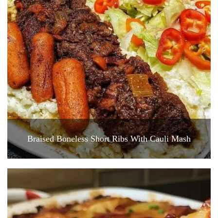
Braised Boneless Short Ribs With Cauli Mash