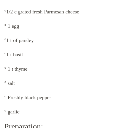
°1/2 c grated fresh Parmesan cheese
° 1 egg
°1 t of parsley
°1 t basil
° 1 t thyme
° salt
° Freshly black pepper
° garlic
Preparation: