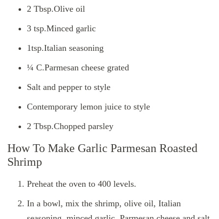
2 Tbsp.Olive oil
3 tsp.Minced garlic
1tsp.Italian seasoning
¼ C.Parmesan cheese grated
Salt and pepper to style
Contemporary lemon juice to style
2 Tbsp.Chopped parsley
How To Make Garlic Parmesan Roasted
Shrimp
Preheat the oven to 400 levels.
In a bowl, mix the shrimp, olive oil, Italian
seasoning, minced garlic, Parmesan cheese and salt