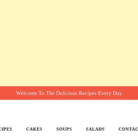
Welcome To The Delicious Recipes Every Day
CIPES
CAKES
SOUPS
SALADS
CONTA