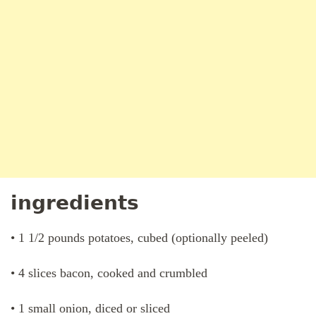
𝗶𝗻𝗴𝗿𝗲𝗱𝗶𝗲𝗻𝘁𝘀
• 1 1/2 pounds potatoes, cubed (optionally peeled)
• 4 slices bacon, cooked and crumbled
• 1 small onion, diced or sliced