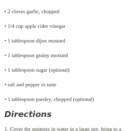
• 2 cloves garlic, chopped
• 1/4 cup apple cider vinegar
• 1 tablespoon dijon mustard
• 1 tablespoon grainy mustard
• 1 tablespoon sugar (optional)
• salt and pepper to taste
• 1 tablespoon parsley, chopped (optional)
𝘿𝙞𝙧𝙚𝙘𝙩𝙞𝙤𝙣𝙨
1. Cover the potatoes in water in a large pot, bring to a