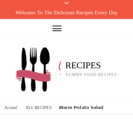
Welcome To The Delicious Recipes Every Day
RECIPES
YUMMY FOOD RECIPES
Accueil
ALL RECIPES
𝗪𝗮𝗿𝗺 𝗣𝗼𝘁𝗮𝘁𝗼 𝗦𝗮𝗹𝗮𝗱