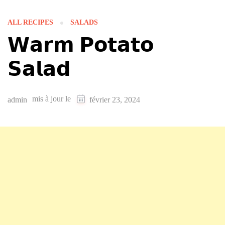
ALL RECIPES
SALADS
𝗪𝗮𝗿𝗺 𝗣𝗼𝘁𝗮𝘁𝗼
𝗦𝗮𝗹𝗮𝗱
mis à jour le
admin
février 23, 2024