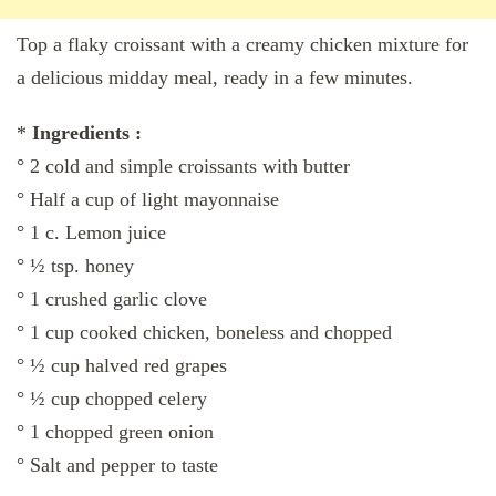
Top a flaky croissant with a creamy chicken mixture for
a delicious midday meal, ready in a few minutes.
*
Ingredients :
° 2 cold and simple croissants with butter
° Half a cup of light mayonnaise
° 1 c. Lemon juice
° ½ tsp. honey
° 1 crushed garlic clove
° 1 cup cooked chicken, boneless and chopped
° ½ cup halved red grapes
° ½ cup chopped celery
° 1 chopped green onion
° Salt and pepper to taste