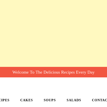
Welcome To The Delicious Recipes Every Day
CIPES
CAKES
SOUPS
SALADS
CONTA