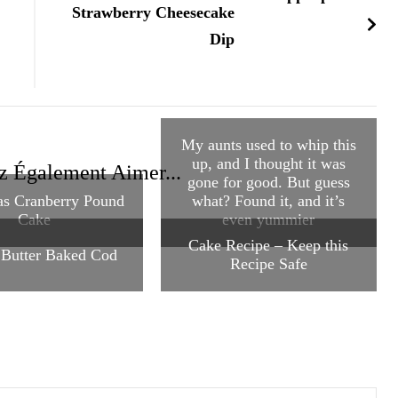
Strawberry Cheesecake
Dip
My aunts used to whip this
up, and I thought it was
z Également Aimer...
gone for good. But guess
as Cranberry Pound
what? Found it, and it’s
Cake
even yummier
Cake Recipe – Keep this
Butter Baked Cod
Recipe Safe