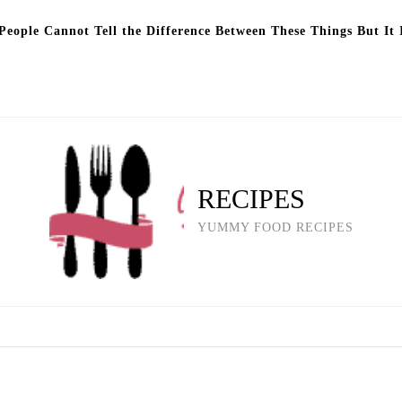
eople Cannot Tell the Difference Between These Things But It 
RECIPES
YUMMY FOOD RECIPES