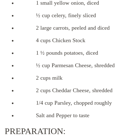
1 small yellow onion, diced
½ cup celery, finely sliced
2 large carrots, peeled and diced
4 cups Chicken Stock
1 ½ pounds potatoes, diced
½ cup Parmesan Cheese, shredded
2 cups milk
2 cups Cheddar Cheese, shredded
1/4 cup Parsley, chopped roughly
Salt and Pepper to taste
PREPARATION: