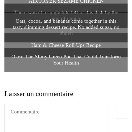
AIR FRYER SEZAME CHICKEN
There wasn’t a single bite left of this dish by the
end of dinner
Oats, cocoa, and bananas come together in this
tasty slimming dessert recipe. No added sugar, no
gluten
Ham & Cheese Roll Ups Recipe
Okra: The Slimy Green Pod That Could Transform
Your Health
Laisser un commentaire