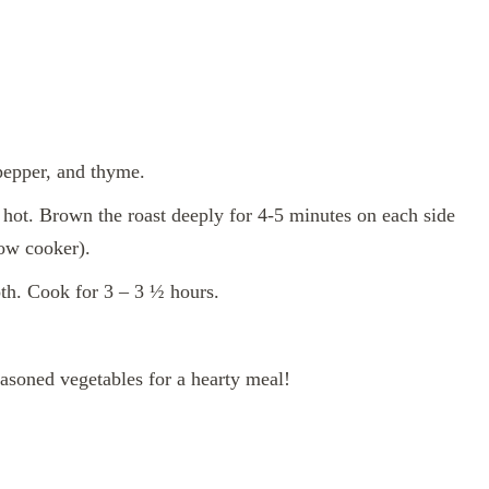
pepper, and thyme.
d hot. Brown the roast deeply for 4-5 minutes on each side
low cooker).
oth. Cook for 3 – 3 ½ hours.
easoned vegetables for a hearty meal!