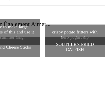
z Également Aimer...
ve to make large
es of this and use it
crispy potato fritters with
l summer long.
herb yogurt dip
SOUTHERN FRIED
nd Cheese Sticks
CATFISH