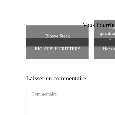
Vous Pourrie
I lo
quantiti
Ribeye Steak
al
BIG APPLE FRITTERS
Ham a
Laisser un commentaire