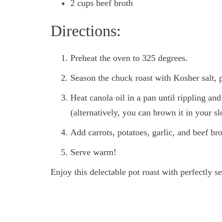
2 cups beef broth
Directions:
Preheat the oven to 325 degrees.
Season the chuck roast with Kosher salt, 
Heat canola oil in a pan until rippling an
(alternatively, you can brown it in your s
Add carrots, potatoes, garlic, and beef br
Serve warm!
Enjoy this delectable pot roast with perfectly s