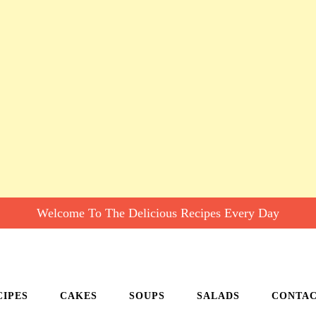
Welcome To The Delicious Recipes Every Day
CIPES
CAKES
SOUPS
SALADS
CONTA