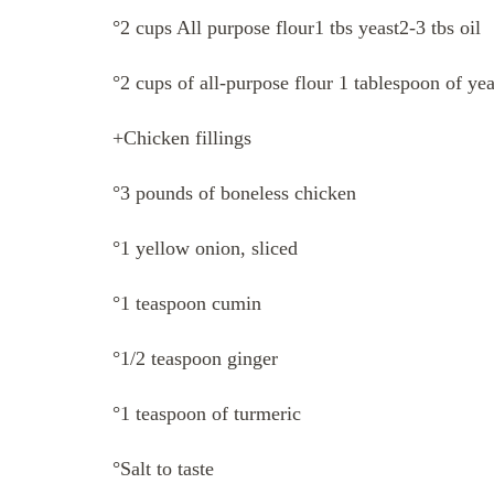
°2 cups All purpose flour1 tbs yeast2-3 tbs oil
°2 cups of all-purpose flour 1 tablespoon of yea
+Chicken fillings
°3 pounds of boneless chicken
°1 yellow onion, sliced
°1 teaspoon cumin
°1/2 teaspoon ginger
°1 teaspoon of turmeric
°Salt to taste