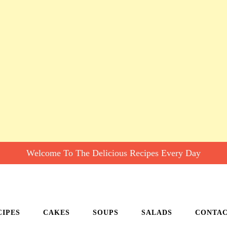
Welcome To The Delicious Recipes Every Day
CIPES
CAKES
SOUPS
SALADS
CONTA