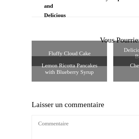
Vous Pourrie
Delici
Fluffy Cloud Cake
B
Lemon Ricotta Pancakes
Che
with Blueberry Syrup
Laisser un commentaire