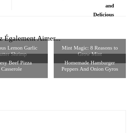
z Également Aimer...
ous Lemon Garlic
Mint Magic: 8 Reasons to
utter Shrimp
Grow Mint
esy Beef Pizza
Homemade Hamburger
Casserole
Peppers And Onion Gyros