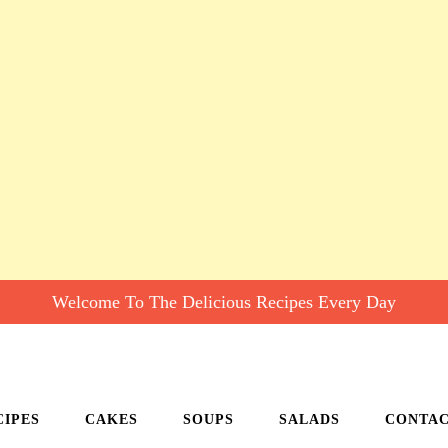
Welcome To The Delicious Recipes Every Day
CIPES
CAKES
SOUPS
SALADS
CONTA