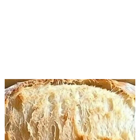
Sandwich Recipe
Anti-Inflammatory Green Drink
Recipe for Joint Health
Beef Carbonara (Sans Porc) – Une
Version Gourmande, Crémeuse et
Authentique