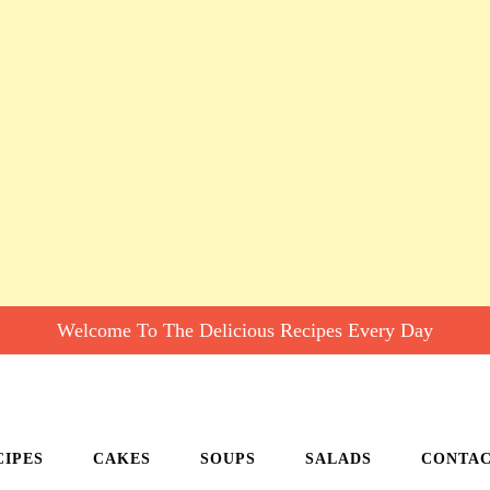
Welcome To The Delicious Recipes Every Day
CIPES
CAKES
SOUPS
SALADS
CONTA