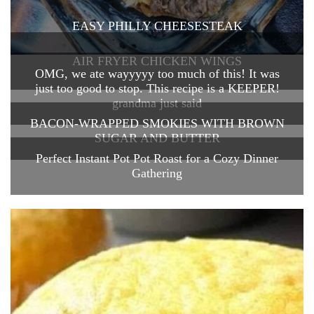
EASY PHILLY CHEESESTEAK
AIR FRYER CHICKEN WINGS
OMG, we ate wayyyyy too much of this! It was
just too good to stop. This recipe is a KEEPER!
grandma just said
BACON-WRAPPED SMOKIES WITH BROWN
SUGAR AND BUTTER
Perfect Instant Pot Pot Roast for a Cozy Dinner
Gathering